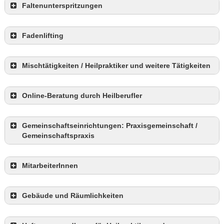
Faltenunterspritzungen
Fadenlifting
Mischtätigkeiten / Heilpraktiker und weitere Tätigkeiten
Online-Beratung durch Heilberufler
Gemeinschaftseinrichtungen: Praxisgemeinschaft /
Gemeinschaftspraxis
hier
MitarbeiterInnen
Gebäude und Räumlichkeiten
Praxisgemeinschaften
Gemeinschaftspraxen