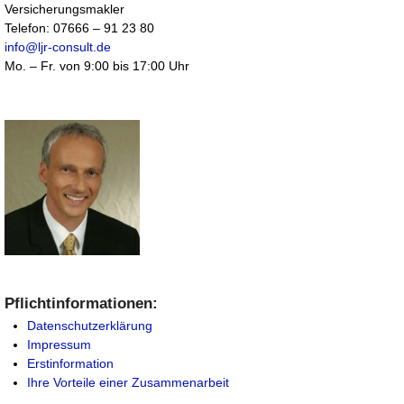
Versicherungsmakler
Klangschalentherapeut
Osteopath, Osteopathie
Telefon: 07666 – 91 23 80
Körpertherapeut
info@ljr-consult.de
Kosmetiker
(inkl. Permanent-make-up)
Mo. – Fr. von 9:00 bis 17:00 Uhr
Krankengymnast
Krankenpfleger
Krankenschwester
Kunsttherapeut
Pflichtinformationen:
Datenschutzerklärung
Impressum
Erstinformation
Ihre Vorteile einer Zusammenarbeit