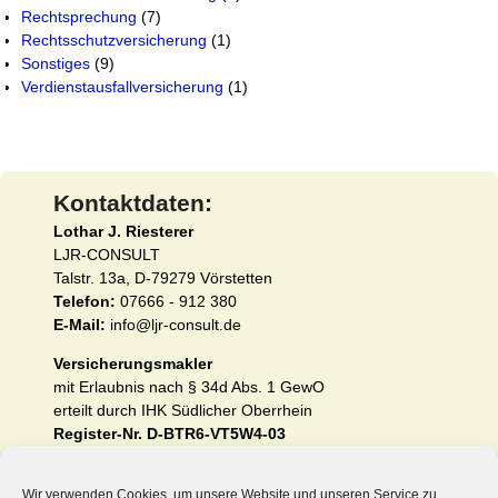
Rechtsprechung
(7)
Rechtsschutzversicherung
(1)
Sonstiges
(9)
Verdienstausfallversicherung
(1)
Kontaktdaten:
Lothar J. Riesterer
LJR-CONSULT
Talstr. 13a, D-79279 Vörstetten
Telefon:
07666 - 912 380
E-Mail:
info@ljr-consult.de
Versicherungsmakler
mit Erlaubnis nach § 34d Abs. 1 GewO
erteilt durch IHK Südlicher Oberrhein
Register-Nr. D-BTR6-VT5W4-03
Impressum und Erstinformation nach §§ 15 und 16
VersVermV
Wir verwenden Cookies, um unsere Website und unseren Service zu