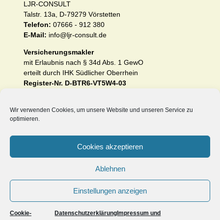
LJR-CONSULT
Talstr. 13a, D-79279 Vörstetten
Telefon:
07666 - 912 380
E-Mail:
info@ljr-consult.de
Versicherungsmakler
mit Erlaubnis nach § 34d Abs. 1 GewO
erteilt durch IHK Südlicher Oberrhein
Register-Nr. D-BTR6-VT5W4-03
Impressum und Erstinformation nach §§ 15 und 16
VersVermV
Wir verwenden Cookies, um unsere Website und unseren Service zu
optimieren.
Datenschutzerklärung (EU-DSGVO)
Cookies akzeptieren
Unsere Internetseiten:
Ablehnen
www.heilpraktiker-berufshaftpflichtversicherung.de
www.ljr-consult.de
Einstellungen anzeigen
Cookie-
Datenschutzerklärung
Impressum und