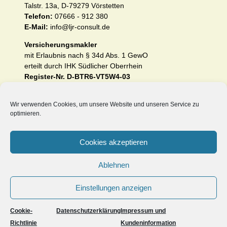
Talstr. 13a, D-79279 Vörstetten
Telefon:
07666 - 912 380
E-Mail:
info@ljr-consult.de
Versicherungsmakler
mit Erlaubnis nach § 34d Abs. 1 GewO
erteilt durch IHK Südlicher Oberrhein
Register-Nr. D-BTR6-VT5W4-03
Impressum und Erstinformation nach §§ 15 und 16
VersVermV
Wir verwenden Cookies, um unsere Website und unseren Service zu
optimieren.
Datenschutzerklärung (EU-DSGVO)
Cookies akzeptieren
Unsere Internetseiten:
Ablehnen
www.heilpraktiker-berufshaftpflichtversicherung.de
www.ljr-consult.de
Einstellungen anzeigen
Cookie-
Datenschutzerklärung
Impressum und
©2026 -
Berufshaftpflichtversicherung für alle ... und mehr
Richtlinie
Kundeninformation