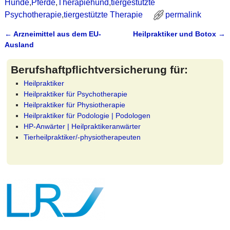
Hunde
,
Pferde
,
Therapiehund
,
tiergestützte
Psychotherapie
,
tiergestützte Therapie
permalink
←
Arzneimittel aus dem EU-
Heilpraktiker und Botox
→
Artikelnavigation
Ausland
Berufshaftpflichtversicherung für:
Heilpraktiker
Heilpraktiker für Psychotherapie
Heilpraktiker für Physiotherapie
Heilpraktiker für Podologie | Podologen
HP-Anwärter | Heilpraktikeranwärter
Tierheilpraktiker/-physiotherapeuten