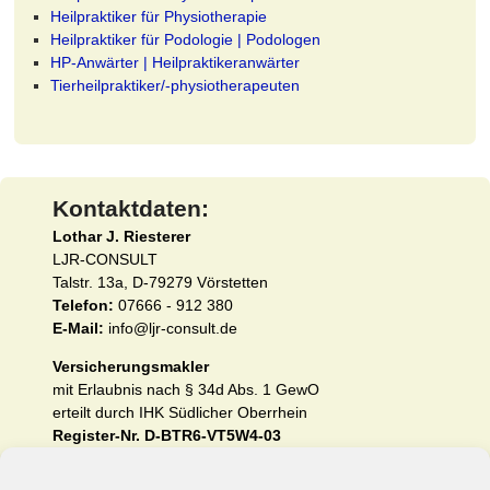
Heilpraktiker für Physiotherapie
Heilpraktiker für Podologie | Podologen
HP-Anwärter | Heilpraktikeranwärter
Tierheilpraktiker/-physiotherapeuten
Kontaktdaten:
Lothar J. Riesterer
LJR-CONSULT
Talstr. 13a, D-79279 Vörstetten
Telefon:
07666 - 912 380
E-Mail:
info@ljr-consult.de
Versicherungsmakler
mit Erlaubnis nach § 34d Abs. 1 GewO
erteilt durch IHK Südlicher Oberrhein
Register-Nr. D-BTR6-VT5W4-03
Impressum und Erstinformation nach §§ 15 und 16