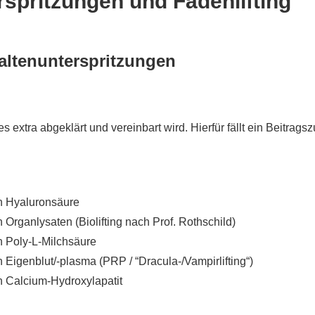
rspritzungen und Fadenlifting
Faltenunterspritzungen
 extra abgeklärt und vereinbart wird. Hierfür fällt ein Beitrags
on Hyaluronsäure
 Organlysaten (Biolifting nach Prof. Rothschild)
n Poly-L-Milchsäure
 Eigenblut/-plasma (PRP / “Dracula-/Vampirlifting“)
n Calcium-Hydroxylapatit