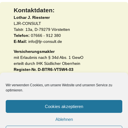
Kontaktdaten:
Lothar J. Riesterer
LJR-CONSULT
Talstr. 13a, D-79279 Vörstetten
Telefon:
07666 - 912 380
E-Mail:
info@ljr-consult.de
Versicherungsmakler
mit Erlaubnis nach § 34d Abs. 1 GewO
erteilt durch IHK Südlicher Oberrhein
Register-Nr. D-BTR6-VT5W4-03
Impressum und Erstinformation nach §§ 15 und 16
VersVermV
Wir verwenden Cookies, um unsere Website und unseren Service zu
optimieren.
Datenschutzerklärung (EU-DSGVO)
Cookies akzeptieren
Unsere Internetseiten:
Ablehnen
www.heilpraktiker-berufshaftpflichtversicherung.de