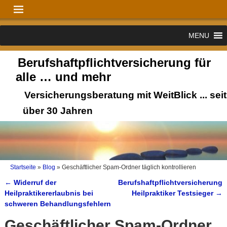
MENU
Berufshaftpflichtversicherung für
alle … und mehr
Versicherungsberatung mit WeitBlick ... seit
über 30 Jahren
Startseite
»
Blog
»
Geschäftlicher Spam-Ordner täglich kontrollieren
←
Widerruf der
Berufshaftpflichtversicherung
Artikelnavigation
Heilpraktikererlaubnis bei
Heilpraktiker Testsieger
→
schweren Behandlungsfehlern
Geschäftlicher Spam-Ordner