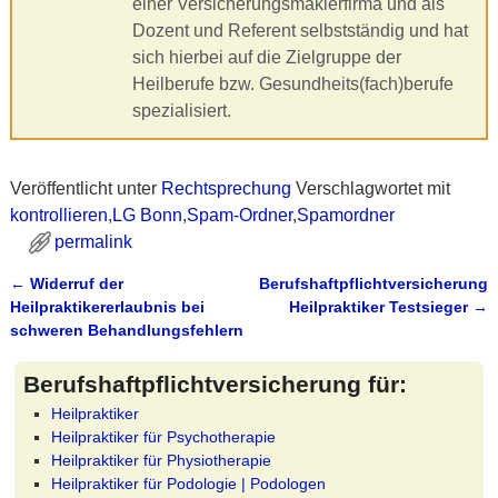
einer Versicherungsmaklerfirma und als
Dozent und Referent selbstständig und hat
sich hierbei auf die Zielgruppe der
Heilberufe bzw. Gesundheits(fach)berufe
spezialisiert.
Veröffentlicht unter
Rechtsprechung
Verschlagwortet mit
kontrollieren
,
LG Bonn
,
Spam-Ordner
,
Spamordner
permalink
←
Widerruf der
Berufshaftpflichtversicherung
Artikelnavigation
Heilpraktikererlaubnis bei
Heilpraktiker Testsieger
→
schweren Behandlungsfehlern
Berufshaftpflichtversicherung für:
Heilpraktiker
Heilpraktiker für Psychotherapie
Heilpraktiker für Physiotherapie
Heilpraktiker für Podologie | Podologen