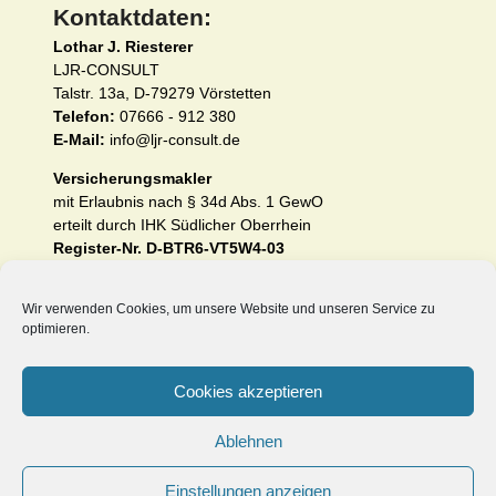
Kontaktdaten:
Lothar J. Riesterer
LJR-CONSULT
Talstr. 13a, D-79279 Vörstetten
Telefon:
07666 - 912 380
E-Mail:
info@ljr-consult.de
Versicherungsmakler
mit Erlaubnis nach § 34d Abs. 1 GewO
erteilt durch IHK Südlicher Oberrhein
Register-Nr. D-BTR6-VT5W4-03
Impressum und Erstinformation nach §§ 15 und 16
VersVermV
Wir verwenden Cookies, um unsere Website und unseren Service zu
optimieren.
Datenschutzerklärung (EU-DSGVO)
Cookies akzeptieren
Unsere Internetseiten:
Ablehnen
www.heilpraktiker-berufshaftpflichtversicherung.de
www.ljr-consult.de
Einstellungen anzeigen