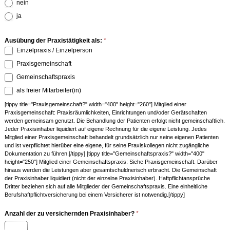
nein
ja
Ausübung der Praxistätigkeit als:
*
Einzelpraxis / Einzelperson
Praxisgemeinschaft
Gemeinschaftspraxis
als freier Mitarbeiter(in)
[tippy title="Praxisgemeinschaft?" width="400" height="260"] Mitglied einer
Praxisgemeinschaft: Praxisräumlichkeiten, Einrichtungen und/oder Gerätschaften
werden gemeinsam genutzt. Die Behandlung der Patienten erfolgt nicht gemeinschaftlich.
Jeder Praxisinhaber liquidiert auf eigene Rechnung für die eigene Leistung. Jedes
Mitglied einer Praxisgemeinschaft behandelt grundsätzlich nur seine eigenen Patienten
und ist verpflichtet hierüber eine eigene, für seine Praxiskollegen nicht zugängliche
Dokumentation zu führen.[/tippy] [tippy title="Gemeinschaftspraxis?" width="400"
height="250"] Mitglied einer Gemeinschaftspraxis: Siehe Praxisgemeinschaft. Darüber
hinaus werden die Leistungen aber gesamtschuldnerisch erbracht. Die Gemeinschaft
der Praxisinhaber liquidiert (nicht der einzelne Praxisinhaber). Haftpflichtansprüche
Dritter beziehen sich auf alle Mitglieder der Gemeinschaftspraxis. Eine einheitliche
Berufshaftpflichtversicherung bei einem Versicherer ist notwendig.[/tippy]
Anzahl der zu versichernden Praxisinhaber?
*