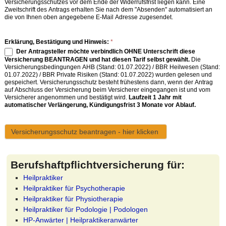
Versicherungsschutzes vor dem Ende der Widerrufsfrist liegen kann. Eine
Zweitschrift des Antrags erhalten Sie nach dem "Absenden" automatisiert an
die von Ihnen oben angegebene E-Mail Adresse zugesendet.
Erklärung, Bestätigung und Hinweis:
*
Der Antragsteller möchte verbindlich OHNE Unterschrift diese
Versicherung BEANTRAGEN und hat diesen Tarif selbst gewählt.
Die
Versicherungsbedingungen AHB (Stand: 01.07.2022) / BBR Heilwesen (Stand:
01.07.2022) / BBR Private Risiken (Stand: 01.07.2022) wurden gelesen und
gespeichert. Versicherungsschutz besteht frühestens dann, wenn der Antrag
auf Abschluss der Versicherung beim Versicherer eingegangen ist und vom
Versicherer angenommen und bestätigt wird.
Laufzeit 1 Jahr mit
automatischer Verlängerung, Kündigungsfrist 3 Monate vor Ablauf.
A
Berufshaftpflichtversicherung für:
l
Heilpraktiker
t
Heilpraktiker für Psychotherapie
e
Heilpraktiker für Physiotherapie
r
Heilpraktiker für Podologie | Podologen
n
HP-Anwärter | Heilpraktikeranwärter