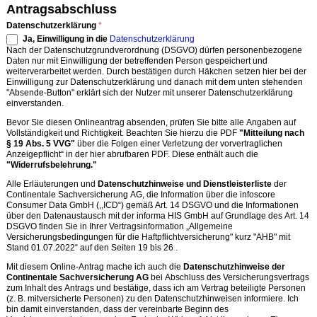
Antragsabschluss
Datenschutzerklärung
*
Ja, Einwilligung in die
Datenschutzerklärung
Nach der Datenschutzgrundverordnung (DSGVO) dürfen personenbezogene
Daten nur mit Einwilligung der betreffenden Person gespeichert und
weiterverarbeitet werden. Durch bestätigen durch Häkchen setzen hier bei der
Einwilligung zur Datenschutzerklärung und danach mit dem unten stehenden
"Absende-Button" erklärt sich der Nutzer mit unserer Datenschutzerklärung
einverstanden.
Bevor Sie diesen Onlineantrag absenden, prüfen Sie bitte alle Angaben auf
Vollständigkeit und Richtigkeit. Beachten Sie hierzu die PDF
"Mitteilung nach
§ 19 Abs. 5 VVG"
über die Folgen einer Verletzung der vorvertraglichen
Anzeigepflicht“ in der hier abrufbaren PDF. Diese enthält auch die
"Widerrufsbelehrung."
Alle Erläuterungen und
Datenschutzhinweise und Dienstleisterliste
der
Continentale Sachversicherung AG, die Information über die infoscore
Consumer Data GmbH (,,ICD“) gemäß Art. 14 DSGVO und die Informationen
über den Datenaustausch mit der informa HIS GmbH auf Grundlage des Art. 14
DSGVO finden Sie in Ihrer Vertragsinformation „Allgemeine
Versicherungsbedingungen für die Haftpflichtversicherung" kurz "AHB" mit
Stand 01.07.2022“ auf den Seiten 19 bis 26 .
Mit diesem Online-Antrag mache ich auch die
Datenschutzhinweise der
Continentale Sachversicherung AG
bei Abschluss des Versicherungsvertrags
zum Inhalt des Antrags und bestätige, dass ich am Vertrag beteiligte Personen
(z. B. mitversicherte Personen) zu den Datenschutzhinweisen informiere. Ich
bin damit einverstanden, dass der vereinbarte Beginn des