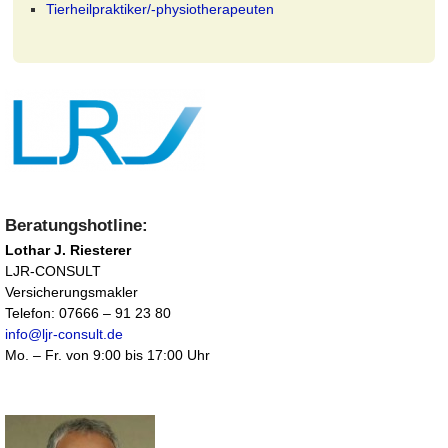
a
Tierheilpraktiker/-physiotherapeuten
t
i
v
e
:
Beratungshotline:
Lothar J. Riesterer
LJR-CONSULT
Versicherungsmakler
Telefon: 07666 – 91 23 80
info@ljr-consult.de
Mo. – Fr. von 9:00 bis 17:00 Uhr