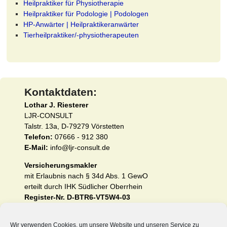
Heilpraktiker für Physiotherapie
Heilpraktiker für Podologie | Podologen
HP-Anwärter | Heilpraktikeranwärter
Tierheilpraktiker/-physiotherapeuten
Kontaktdaten:
Lothar J. Riesterer
LJR-CONSULT
Talstr. 13a, D-79279 Vörstetten
Telefon:
07666 - 912 380
E-Mail:
info@ljr-consult.de
Versicherungsmakler
mit Erlaubnis nach § 34d Abs. 1 GewO
erteilt durch IHK Südlicher Oberrhein
Register-Nr. D-BTR6-VT5W4-03
Impressum und Erstinformation nach §§ 15 und 16
Wir verwenden Cookies, um unsere Website und unseren Service zu
VersVermV