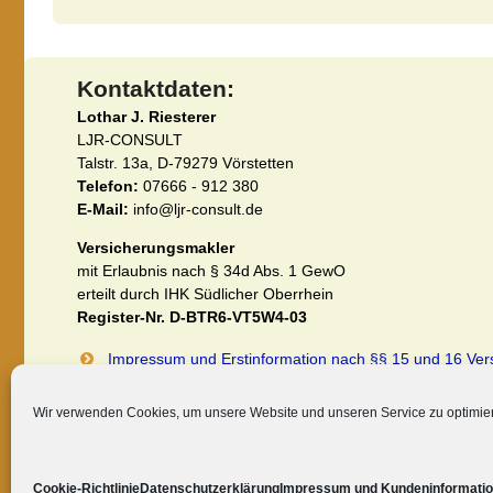
Kontaktdaten:
Lothar J. Riesterer
LJR-CONSULT
Talstr. 13a, D-79279 Vörstetten
Telefon:
07666 - 912 380
E-Mail:
info@ljr-consult.de
Versicherungsmakler
mit Erlaubnis nach § 34d Abs. 1 GewO
erteilt durch IHK Südlicher Oberrhein
Register-Nr. D-BTR6-VT5W4-03
Impressum und Erstinformation nach §§ 15 und 16 Ve
Datenschutzerklärung (EU-DSGVO)
Wir verwenden Cookies, um unsere Website und unseren Service zu optimie
Cookie-Richtlinie
Datenschutzerklärung
Impressum und Kundeninformati