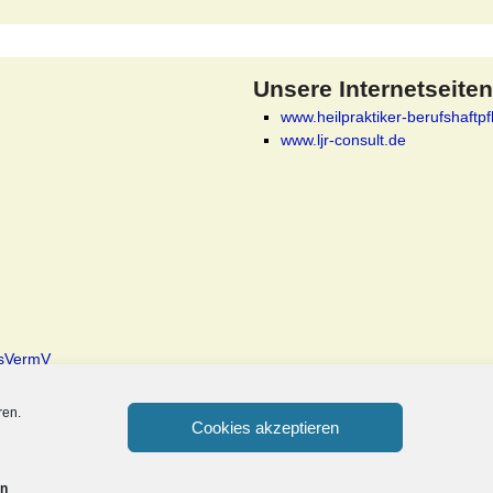
Unsere Internetseiten
www.heilpraktiker-berufshaftpf
www.ljr-consult.de
rsVermV
ren.
Cookies akzeptieren
on