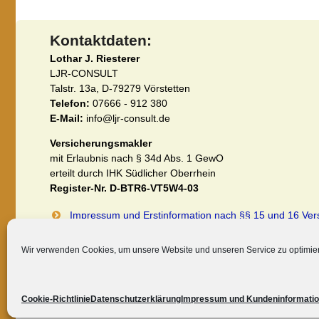
Kontaktdaten:
Lothar J. Riesterer
LJR-CONSULT
Talstr. 13a, D-79279 Vörstetten
Telefon:
07666 - 912 380
E-Mail:
info@ljr-consult.de
Versicherungsmakler
mit Erlaubnis nach § 34d Abs. 1 GewO
erteilt durch IHK Südlicher Oberrhein
Register-Nr. D-BTR6-VT5W4-03
Impressum und Erstinformation nach §§ 15 und 16 Ve
Datenschutzerklärung (EU-DSGVO)
Wir verwenden Cookies, um unsere Website und unseren Service zu optimie
Cookie-Richtlinie
Datenschutzerklärung
Impressum und Kundeninformati
©2026 -
Berufshaftpflichtversicherung für alle ... und mehr