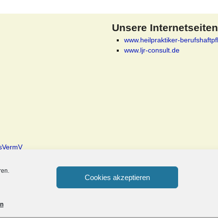
Unsere Internetseiten
www.heilpraktiker-berufshaftpf
www.ljr-consult.de
rsVermV
ren.
Cookies akzeptieren
on