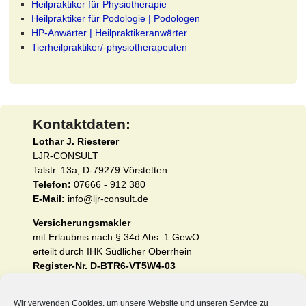
Heilpraktiker für Physiotherapie
Heilpraktiker für Podologie | Podologen
HP-Anwärter | Heilpraktikeranwärter
Tierheilpraktiker/-physiotherapeuten
Kontaktdaten:
Lothar J. Riesterer
LJR-CONSULT
Talstr. 13a, D-79279 Vörstetten
Telefon:
07666 - 912 380
E-Mail:
info@ljr-consult.de
Versicherungsmakler
mit Erlaubnis nach § 34d Abs. 1 GewO
erteilt durch IHK Südlicher Oberrhein
Register-Nr. D-BTR6-VT5W4-03
Impressum und Erstinformation nach §§ 15 und 16
Wir verwenden Cookies, um unsere Website und unseren Service zu
VersVermV